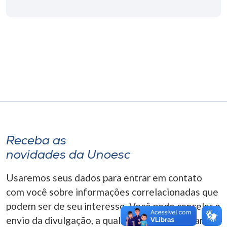
Museu
Unoesc
Store
Selecione
o idioma
Receba as
A+
novidades da Unoesc
A-
Usaremos seus dados para entrar em contato
com você sobre informações correlacionadas que
podem ser de seu interesse. Você pode cancelar o
envio da divulgação, a qualquer momento. Para