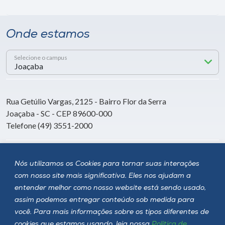
Onde estamos
Selecione o campus
Rua Getúlio Vargas, 2125 - Bairro Flor da Serra
Joaçaba - SC - CEP 89600-000
Telefone (49) 3551-2000
Siga a Unoesc
Nós utilizamos os Cookies para tornar suas interações
com nosso site mais significativa. Eles nos ajudam a
entender melhor como nosso website está sendo usado,
assim podemos entregar conteúdo sob medida para
você. Para mais informações sobre os tipos diferentes de
cookies que estamos usando, leia nossa
Política de