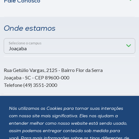
Fale Conosco
Onde estamos
Selecione o campus
Rua Getúlio Vargas, 2125 - Bairro Flor da Serra
Joaçaba - SC - CEP 89600-000
Telefone (49) 3551-2000
Siga a Unoesc
Nós utilizamos os Cookies para tornar suas interações
com nosso site mais significativa. Eles nos ajudam a
entender melhor como nosso website está sendo usado,
assim podemos entregar conteúdo sob medida para
você. Para mais informações sobre os tipos diferentes de