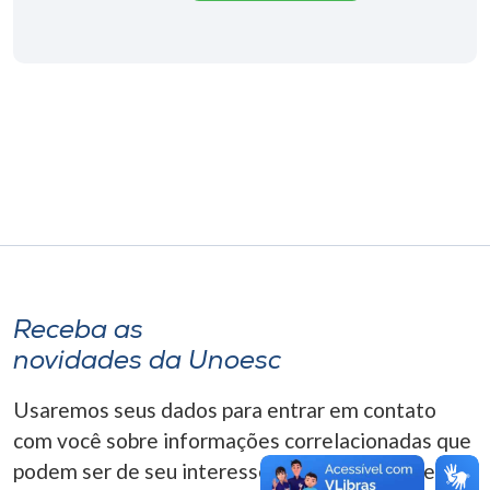
Museu
Unoesc
Store
Selecione
o idioma
A+
Receba as
A-
novidades da Unoesc
Usaremos seus dados para entrar em contato
com você sobre informações correlacionadas que
podem ser de seu interesse. Você pode cancelar o