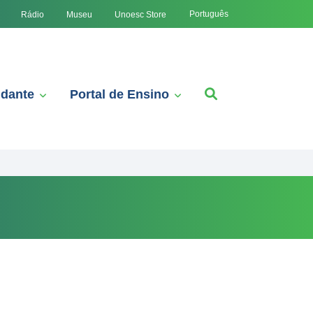
Português
Rádio
Museu
Unoesc Store
udante
Portal de Ensino