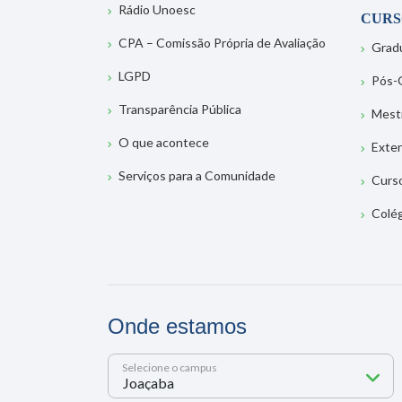
Rádio Unoesc
CURS
CPA – Comissão Própria de Avaliação
Grad
LGPD
Pós-
Transparência Pública
Mest
O que acontece
Exte
Serviços para a Comunidade
Curs
Colé
Onde estamos
Selecione o campus