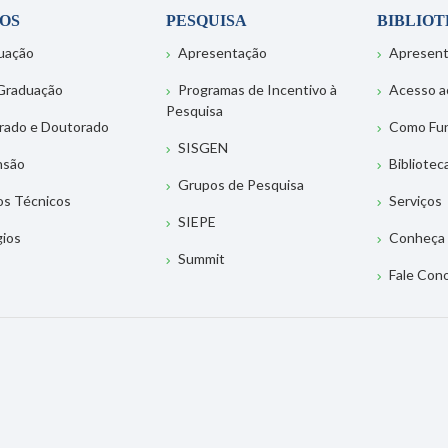
OS
PESQUISA
BIBLIO
uação
Apresentação
Apresen
Graduação
Programas de Incentivo à
Acesso a
Pesquisa
rado e Doutorado
Como Fu
SISGEN
nsão
Bibliotec
Grupos de Pesquisa
os Técnicos
Serviços
SIEPE
gios
Conheça 
Summit
Fale Con