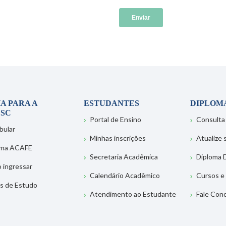
A PARA A
ESTUDANTES
DIPLOM
SC
Portal de Ensino
Consulta
bular
Minhas inscrições
Atualize
ema ACAFE
Secretaria Acadêmica
Diploma D
 ingressar
Calendário Acadêmico
Cursos e
s de Estudo
Atendimento ao Estudante
Fale Con