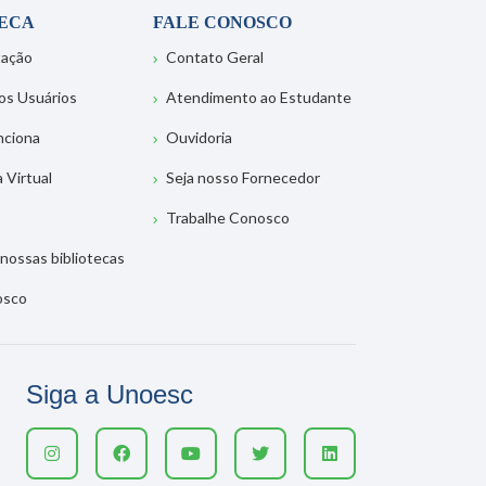
TECA
FALE CONOSCO
tação
Contato Geral
os Usuários
Atendimento ao Estudante
nciona
Ouvidoria
a Virtual
Seja nosso Fornecedor
Trabalhe Conosco
nossas bibliotecas
osco
Siga a Unoesc