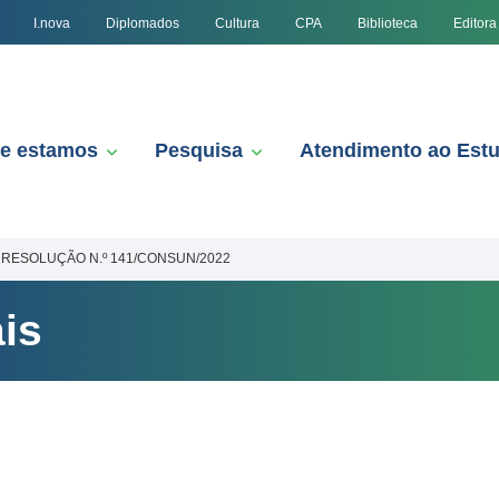
I.nova
Diplomados
Cultura
CPA
Biblioteca
Editora
e estamos
Pesquisa
Atendimento ao Est
RESOLUÇÃO N.º 141/CONSUN/2022
is