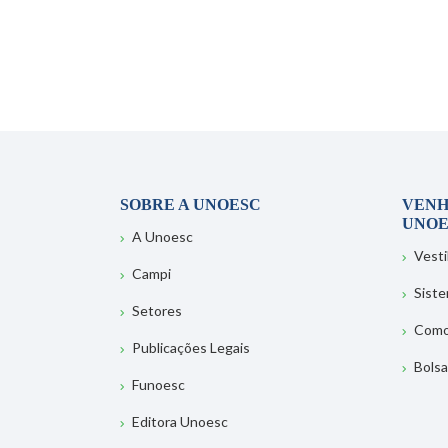
SOBRE A UNOESC
VENH
UNOE
A Unoesc
Vesti
Campi
Sist
Setores
Como
Publicações Legais
Bolsa
Funoesc
Editora Unoesc