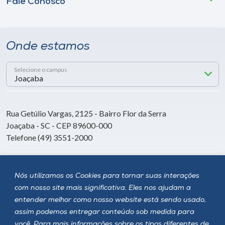
Fale Conosco
Onde estamos
Selecione o campus
Rua Getúlio Vargas, 2125 - Bairro Flor da Serra
Joaçaba - SC - CEP 89600-000
Telefone (49) 3551-2000
Siga a Unoesc
Nós utilizamos os Cookies para tornar suas interações
com nosso site mais significativa. Eles nos ajudam a
entender melhor como nosso website está sendo usado,
assim podemos entregar conteúdo sob medida para
você. Para mais informações sobre os tipos diferentes de