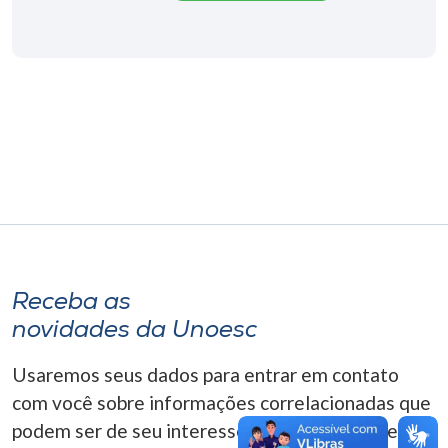
Museu
Unoesc
Store
Selecione
o idioma
A+
Receba as
A-
novidades da Unoesc
Usaremos seus dados para entrar em contato
com você sobre informações correlacionadas que
podem ser de seu interesse. Você pode cancelar o