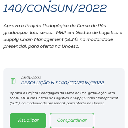
140/CONSUN/2022
I.nova
Aprova o Projeto Pedagógico do Curso de Pós-
Diplomados
graduação, lato sensu, MBA em Gestão de Logística e
Supply Chain Management (SCM), na modalidade
Cultura
presencial, para oferta na Unoesc.
CPA
28/11/2022
Biblioteca
RESOLUÇÃO N.º 140/CONSUN/2022
Aprova o Projeto Pedagógico do Curso de Pós-graduação, lato
Editora
sensu, MBA em Gestão de Logística e Supply Chain Management
(SCM), na modalidade presencial, para oferta na Unoesc.
Rádio
Visualizar
Compartilhar