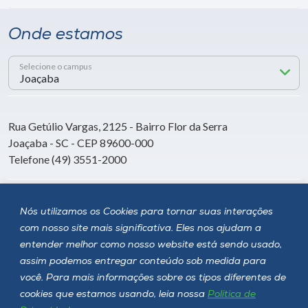
Onde estamos
Selecione o campus
Rua Getúlio Vargas, 2125 - Bairro Flor da Serra
Joaçaba - SC - CEP 89600-000
Telefone (49) 3551-2000
Siga a Unoesc
Nós utilizamos os Cookies para tornar suas interações
com nosso site mais significativa. Eles nos ajudam a
entender melhor como nosso website está sendo usado,
assim podemos entregar conteúdo sob medida para
você. Para mais informações sobre os tipos diferentes de
cookies que estamos usando, leia nossa
Política de