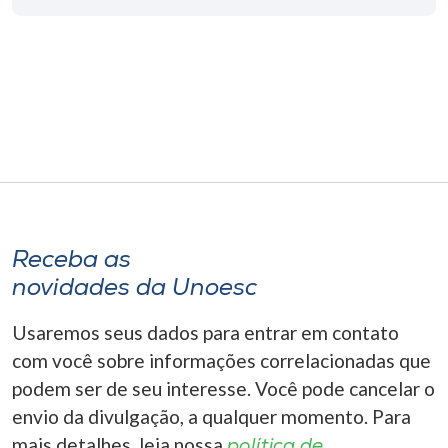
Museu
Unoesc
Store
Selecione
o idioma
Receba as
novidades da Unoesc
A+
A-
Usaremos seus dados para entrar em contato
com você sobre informações correlacionadas que
podem ser de seu interesse. Você pode cancelar o
envio da divulgação, a qualquer momento. Para
mais detalhes, leia nossa
política de