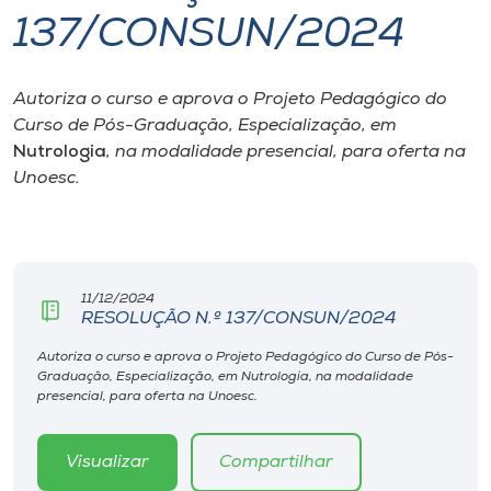
137/CONSUN/2024
I.nova
Autoriza o curso e aprova o Projeto Pedagógico do
Diplomados
Curso de Pós-Graduação, Especialização, em
Nutrologia
, na modalidade presencial, para oferta na
Cultura
Unoesc.
CPA
11/12/2024
Biblioteca
RESOLUÇÃO N.º 137/CONSUN/2024
Autoriza o curso e aprova o Projeto Pedagógico do Curso de Pós-
Editora
Graduação, Especialização, em Nutrologia, na modalidade
presencial, para oferta na Unoesc.
Rádio
Visualizar
Compartilhar