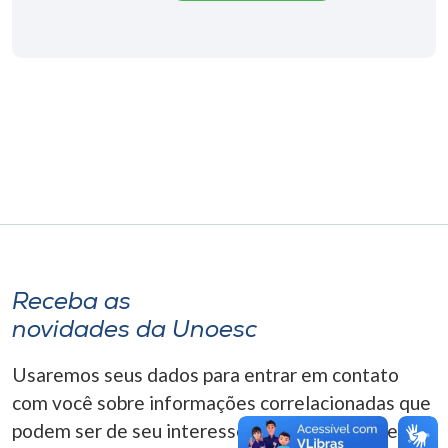
Museu
Unoesc
Store
Selecione
o idioma
A+
Receba as
A-
novidades da Unoesc
Usaremos seus dados para entrar em contato
com você sobre informações correlacionadas que
podem ser de seu interesse. Você pode cancelar o