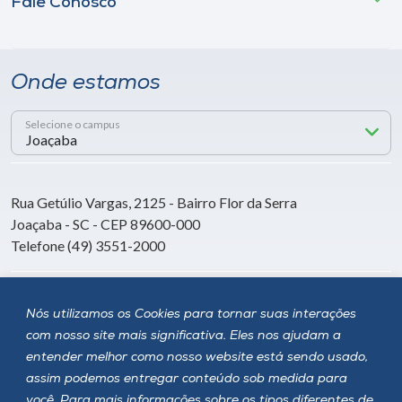
Fale Conosco
Onde estamos
Selecione o campus
Rua Getúlio Vargas, 2125 - Bairro Flor da Serra
Joaçaba - SC - CEP 89600-000
Telefone (49) 3551-2000
Siga a Unoesc
Nós utilizamos os Cookies para tornar suas interações
com nosso site mais significativa. Eles nos ajudam a
entender melhor como nosso website está sendo usado,
assim podemos entregar conteúdo sob medida para
você. Para mais informações sobre os tipos diferentes de