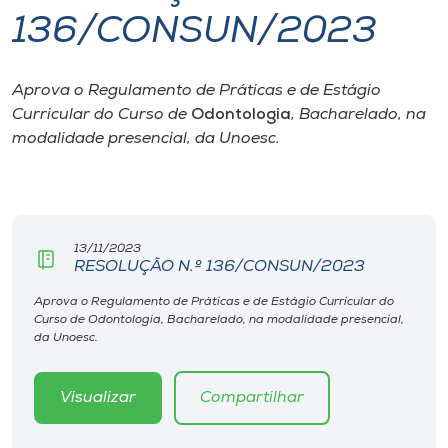
136/CONSUN/2023
I.nova
Aprova o Regulamento de Práticas e de Estágio
Diplomados
Curricular do Curso de
Odontologia
, Bacharelado, na
modalidade presencial, da Unoesc.
Cultura
CPA
13/11/2023
RESOLUÇÃO N.º 136/CONSUN/2023
Biblioteca
Aprova o Regulamento de Práticas e de Estágio Curricular do
Curso de Odontologia, Bacharelado, na modalidade presencial,
Editora
da Unoesc.
Rádio
Visualizar
Compartilhar