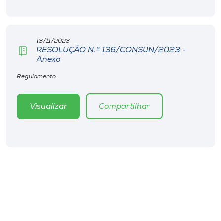
Museu
Unoesc
13/11/2023
Store
RESOLUÇÃO N.º 136/CONSUN/2023 -
Anexo
Regulamento
Selecione
o idioma
Visualizar
Compartilhar
A+
A-