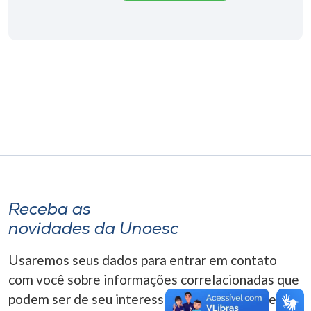
Museu
Unoesc
Store
Selecione
o idioma
A+
Receba as
A-
novidades da Unoesc
Usaremos seus dados para entrar em contato
com você sobre informações correlacionadas que
podem ser de seu interesse. Você pode cancelar o