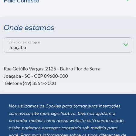
Fale Conosco
Onde estamos
Selecione o campus
Rua Getúlio Vargas, 2125 - Bairro Flor da Serra
Joaçaba - SC - CEP 89600-000
Telefone (49) 3551-2000
Siga a Unoesc
Nós utilizamos os Cookies para tornar suas interações
com nosso site mais significativa. Eles nos ajudam a
entender melhor como nosso website está sendo usado,
assim podemos entregar conteúdo sob medida para
você. Para mais informações sobre os tipos diferentes de