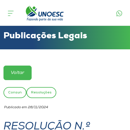
Cursos
Onde estamos
Publicações Legais
Pesquisa
Atendimento ao Estudante
Voltar
Portal de Ensino
Consun
Resoluções
A
Publicado em 28/11/2024
Unoesc
RESOLUÇÃO N.º
Internacionalização