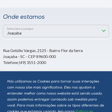
Onde estamos
Selecione o campus
Rua Getúlio Vargas, 2125 - Bairro Flor da Serra
Joaçaba - SC - CEP 89600-000
Telefone (49) 3551-2000
Siga a Unoesc
Nós utilizamos os Cookies para tornar suas interações
com nosso site mais significativa. Eles nos ajudam a
entender melhor como nosso website está sendo usado,
assim podemos entregar conteúdo sob medida para
você. Para mais informações sobre os tipos diferentes de
cookies que estamos usando, leia nossa
Política de