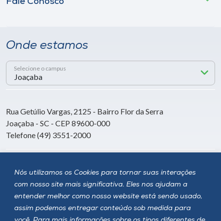
Fale Conosco
Onde estamos
Selecione o campus
Rua Getúlio Vargas, 2125 - Bairro Flor da Serra
Joaçaba - SC - CEP 89600-000
Telefone (49) 3551-2000
Siga a Unoesc
Nós utilizamos os Cookies para tornar suas interações
com nosso site mais significativa. Eles nos ajudam a
entender melhor como nosso website está sendo usado,
assim podemos entregar conteúdo sob medida para
você. Para mais informações sobre os tipos diferentes de