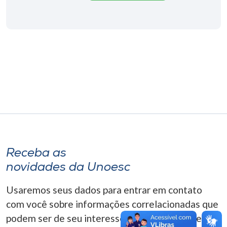
Museu
Unoesc
Store
Selecione
o idioma
A+
Receba as
A-
novidades da Unoesc
Usaremos seus dados para entrar em contato
com você sobre informações correlacionadas que
podem ser de seu interesse. Você pode cancelar o