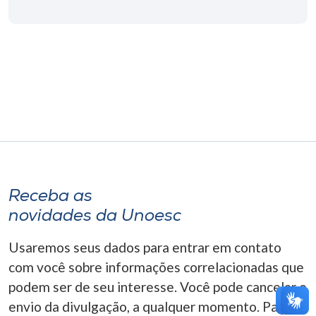
Museu
Unoesc
Store
Selecione
o idioma
Receba as
A+
novidades da Unoesc
A-
Usaremos seus dados para entrar em contato
com você sobre informações correlacionadas que
podem ser de seu interesse. Você pode cancelar o
envio da divulgação, a qualquer momento. Para