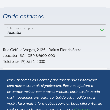
Onde estamos
Selecione o campus
Rua Getúlio Vargas, 2125 - Bairro Flor da Serra
Joaçaba - SC - CEP 89600-000
Telefone (49) 3551-2000
Siga a Unoesc
Nós utilizamos os Cookies para tornar suas interações
com nosso site mais significativa. Eles nos ajudam a
entender melhor como nosso website está sendo usado,
assim podemos entregar conteúdo sob medida para
você. Para mais informações sobre os tipos diferentes de
cookies que estamos usando, leia nossa
Política de