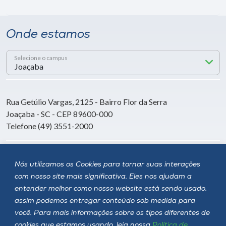
Onde estamos
Selecione o campus
Rua Getúlio Vargas, 2125 - Bairro Flor da Serra
Joaçaba - SC - CEP 89600-000
Telefone (49) 3551-2000
Siga a Unoesc
Nós utilizamos os Cookies para tornar suas interações
com nosso site mais significativa. Eles nos ajudam a
entender melhor como nosso website está sendo usado,
assim podemos entregar conteúdo sob medida para
você. Para mais informações sobre os tipos diferentes de
cookies que estamos usando, leia nossa
Política de