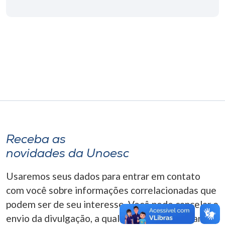
Museu
Unoesc
Store
Selecione
o idioma
Receba as
A+
novidades da Unoesc
A-
Usaremos seus dados para entrar em contato
com você sobre informações correlacionadas que
podem ser de seu interesse. Você pode cancelar o
envio da divulgação, a qualquer momento. Para