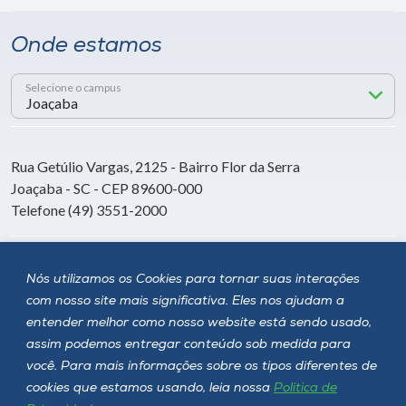
Onde estamos
Selecione o campus
Rua Getúlio Vargas, 2125 - Bairro Flor da Serra
Joaçaba - SC - CEP 89600-000
Telefone (49) 3551-2000
Siga a Unoesc
Nós utilizamos os Cookies para tornar suas interações
com nosso site mais significativa. Eles nos ajudam a
entender melhor como nosso website está sendo usado,
assim podemos entregar conteúdo sob medida para
você. Para mais informações sobre os tipos diferentes de
cookies que estamos usando, leia nossa
Política de