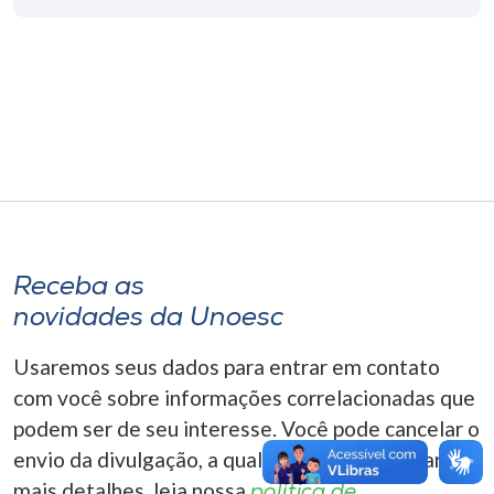
Museu
Unoesc
Store
Selecione
o idioma
Receba as
novidades da Unoesc
A+
A-
Usaremos seus dados para entrar em contato
com você sobre informações correlacionadas que
podem ser de seu interesse. Você pode cancelar o
envio da divulgação, a qualquer momento. Para
mais detalhes, leia nossa
política de