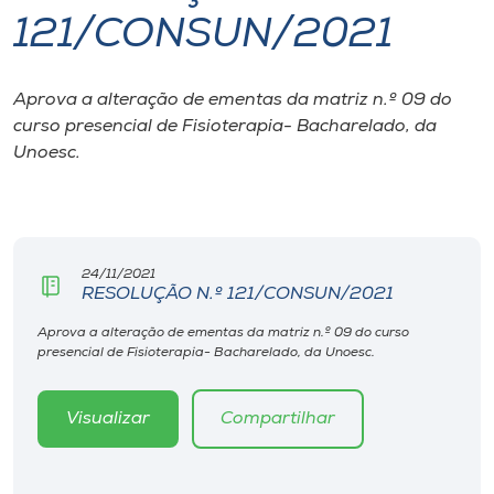
121/CONSUN/2021
I.nova
Aprova a alteração de ementas da matriz n.º 09 do
Diplomados
curso presencial de Fisioterapia- Bacharelado, da
Unoesc.
Cultura
CPA
24/11/2021
RESOLUÇÃO N.º 121/CONSUN/2021
Biblioteca
Aprova a alteração de ementas da matriz n.º 09 do curso
presencial de Fisioterapia- Bacharelado, da Unoesc.
Editora
Visualizar
Compartilhar
Rádio