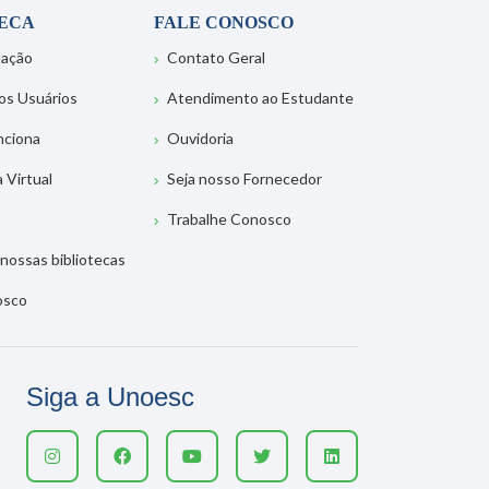
TECA
FALE CONOSCO
tação
Contato Geral
os Usuários
Atendimento ao Estudante
nciona
Ouvidoria
a Virtual
Seja nosso Fornecedor
Trabalhe Conosco
nossas bibliotecas
osco
Siga a Unoesc