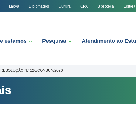
I.nova
Diplomados
Cultura
CPA
Biblioteca
Editora
e estamos
Pesquisa
Atendimento ao Est
RESOLUÇÃO N.º 120/CONSUN/2020
is