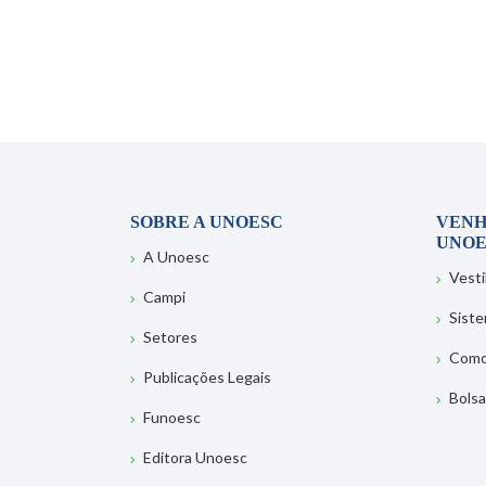
SOBRE A UNOESC
VENH
UNOE
A Unoesc
Vesti
Campi
Sist
Setores
Como
Publicações Legais
Bolsa
Funoesc
Editora Unoesc