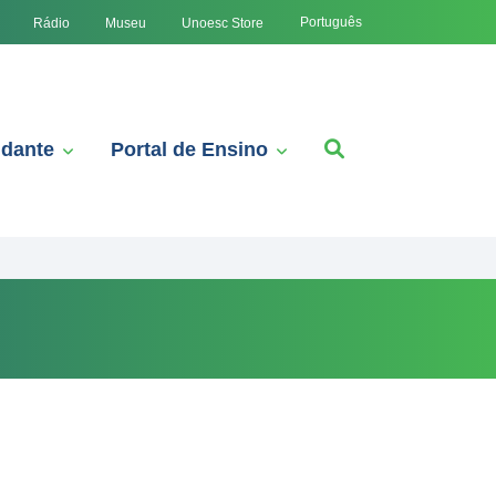
Português
Rádio
Museu
Unoesc Store
udante
Portal de Ensino