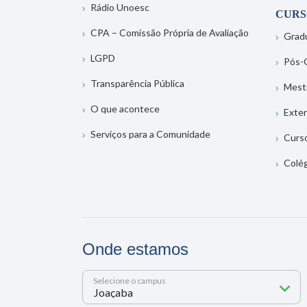
Rádio Unoesc
CURS
CPA – Comissão Própria de Avaliação
Grad
LGPD
Pós-
Transparência Pública
Mest
O que acontece
Exte
Serviços para a Comunidade
Curs
Colé
Onde estamos
Selecione o campus