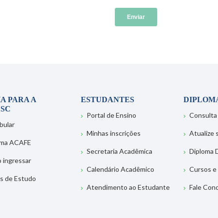
A PARA A
ESTUDANTES
DIPLOM
SC
Portal de Ensino
Consulta
bular
Minhas inscrições
Atualize
ema ACAFE
Secretaria Acadêmica
Diploma D
 ingressar
Calendário Acadêmico
Cursos e
s de Estudo
Atendimento ao Estudante
Fale Con