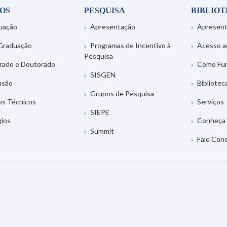
OS
PESQUISA
BIBLIO
uação
Apresentação
Apresen
Graduação
Programas de Incentivo à
Acesso a
Pesquisa
rado e Doutorado
Como Fu
SISGEN
nsão
Bibliotec
Grupos de Pesquisa
os Técnicos
Serviços
SIEPE
gios
Conheça 
Summit
Fale Con