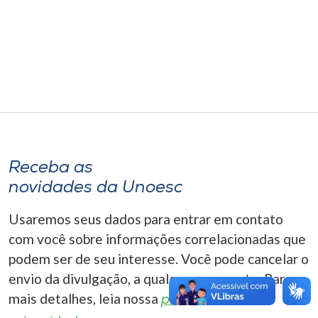
Museu
Unoesc
Store
Selecione
o idioma
Receba as
novidades da Unoesc
A+
Usaremos seus dados para entrar em contato
A-
com você sobre informações correlacionadas que
podem ser de seu interesse. Você pode cancelar o
envio da divulgação, a qualquer momento. Para
mais detalhes, leia nossa
política de