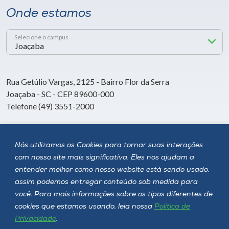
Onde estamos
Selecione o campus
Rua Getúlio Vargas, 2125 - Bairro Flor da Serra
Joaçaba - SC - CEP 89600-000
Telefone (49) 3551-2000
Siga a Unoesc
Nós utilizamos os Cookies para tornar suas interações
com nosso site mais significativa. Eles nos ajudam a
entender melhor como nosso website está sendo usado,
assim podemos entregar conteúdo sob medida para
você. Para mais informações sobre os tipos diferentes de
cookies que estamos usando, leia nossa
Política de
Privacidade
.