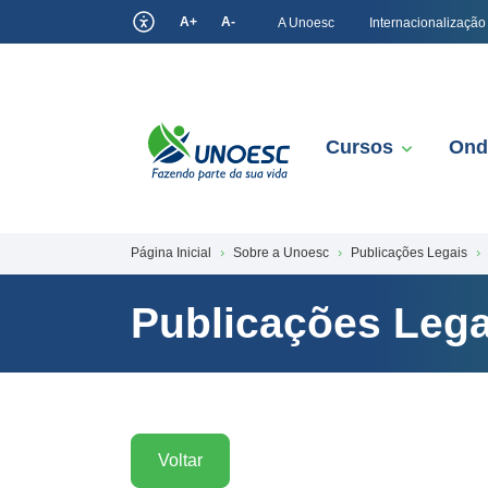
A+
A-
A Unoesc
Internacionalização
Cursos
Ond
Página Inicial
Sobre a Unoesc
Publicações Legais
Publicações Lega
Voltar