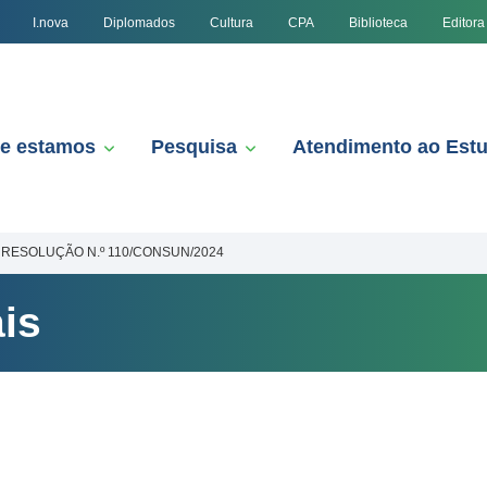
I.nova
Diplomados
Cultura
CPA
Biblioteca
Editora
e estamos
Pesquisa
Atendimento ao Est
RESOLUÇÃO N.º 110/CONSUN/2024
is