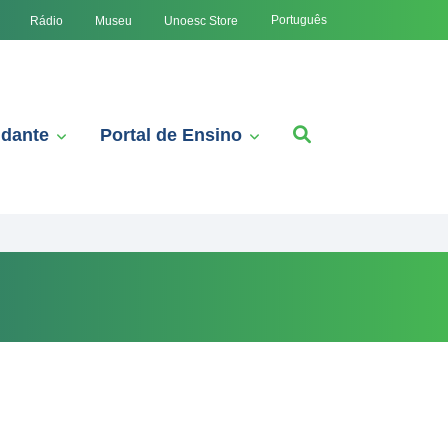
Português
Rádio
Museu
Unoesc Store
udante
Portal de Ensino