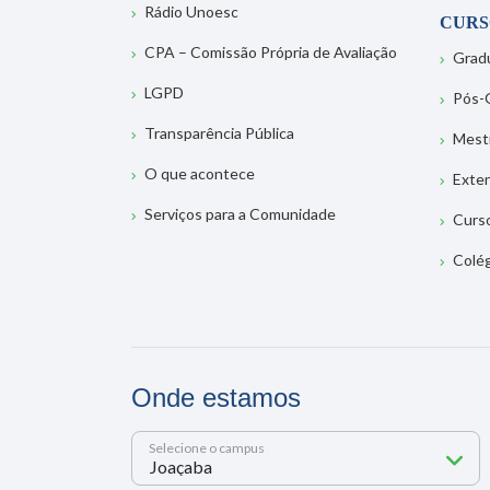
Rádio Unoesc
CURS
CPA – Comissão Própria de Avaliação
Grad
LGPD
Pós-
Transparência Pública
Mest
O que acontece
Exte
Serviços para a Comunidade
Curs
Colé
Onde estamos
Selecione o campus