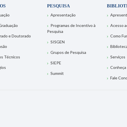
OS
PESQUISA
BIBLIO
uação
Apresentação
Apresen
Graduação
Programas de Incentivo à
Acesso a
Pesquisa
rado e Doutorado
Como Fu
SISGEN
nsão
Bibliotec
Grupos de Pesquisa
os Técnicos
Serviços
SIEPE
gios
Conheça 
Summit
Fale Con