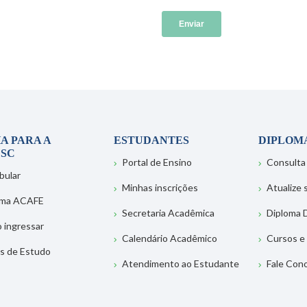
A PARA A
ESTUDANTES
DIPLOM
SC
Portal de Ensino
Consulta
bular
Minhas inscrições
Atualize
ema ACAFE
Secretaria Acadêmica
Diploma D
 ingressar
Calendário Acadêmico
Cursos e
s de Estudo
Atendimento ao Estudante
Fale Con