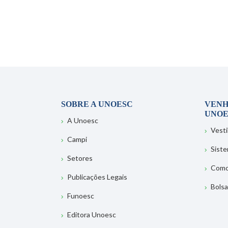
SOBRE A UNOESC
VENH
UNOE
A Unoesc
Vesti
Campi
Sist
Setores
Como
Publicações Legais
Bolsa
Funoesc
Editora Unoesc