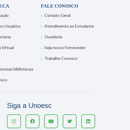
TECA
FALE CONOSCO
tação
Contato Geral
os Usuários
Atendimento ao Estudante
nciona
Ouvidoria
a Virtual
Seja nosso Fornecedor
Trabalhe Conosco
nossas bibliotecas
osco
Siga a Unoesc