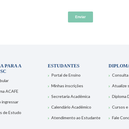
A PARA A
ESTUDANTES
DIPLOM
SC
Portal de Ensino
Consulta
bular
Minhas inscrições
Atualize
ema ACAFE
Secretaria Acadêmica
Diploma D
 ingressar
Calendário Acadêmico
Cursos e
s de Estudo
Atendimento ao Estudante
Fale Con