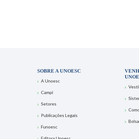
SOBRE A UNOESC
VENH
UNOE
A Unoesc
Vesti
Campi
Sist
Setores
Como
Publicações Legais
Bolsa
Funoesc
Editora Unoesc