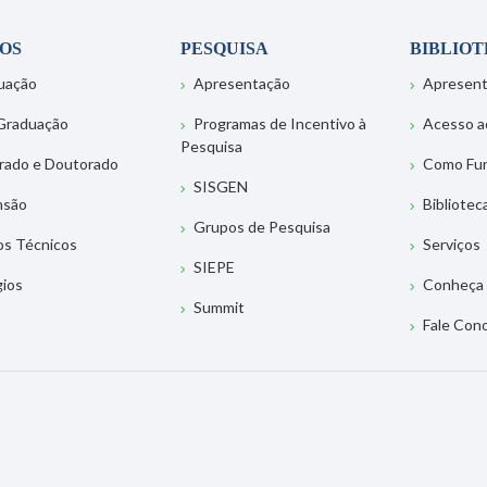
OS
PESQUISA
BIBLIO
uação
Apresentação
Apresen
Graduação
Programas de Incentivo à
Acesso a
Pesquisa
rado e Doutorado
Como Fu
SISGEN
nsão
Bibliotec
Grupos de Pesquisa
os Técnicos
Serviços
SIEPE
gios
Conheça 
Summit
Fale Con