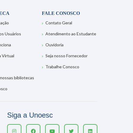
TECA
FALE CONOSCO
tação
Contato Geral
os Usuários
Atendimento ao Estudante
nciona
Ouvidoria
a Virtual
Seja nosso Fornecedor
Trabalhe Conosco
nossas bibliotecas
osco
Siga a Unoesc