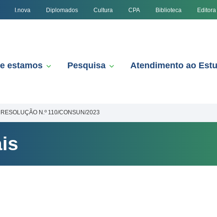
I.nova
Diplomados
Cultura
CPA
Biblioteca
Editora
e estamos
Pesquisa
Atendimento ao Est
RESOLUÇÃO N.º 110/CONSUN/2023
is