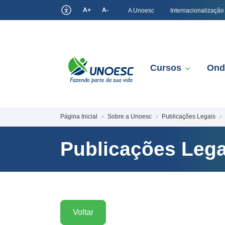
A+
A-
A Unoesc
Internacionalização
Cursos
Ond
Página Inicial
Sobre a Unoesc
Publicações Legais
Publicações Lega
Voltar