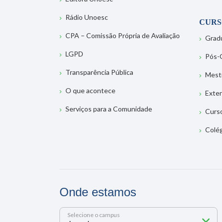
Rádio Unoesc
CURS
CPA – Comissão Própria de Avaliação
Grad
LGPD
Pós-
Transparência Pública
Mest
O que acontece
Exte
Serviços para a Comunidade
Curs
Colé
Onde estamos
Selecione o campus