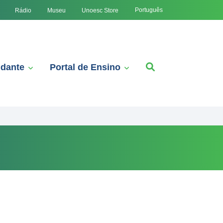
Português
Rádio
Museu
Unoesc Store
udante
Portal de Ensino