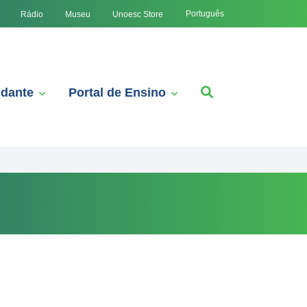
Português
Rádio
Museu
Unoesc Store
udante
Portal de Ensino