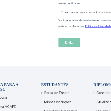
A PARA A
ESTUDANTES
DIPLOM
SC
Portal de Ensino
Consulta
bular
Minhas inscrições
Atualize
ema ACAFE
Secretaria Acadêmica
Diploma D