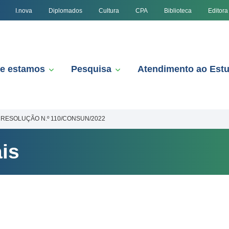
I.nova
Diplomados
Cultura
CPA
Biblioteca
Editora
e estamos
Pesquisa
Atendimento ao Est
RESOLUÇÃO N.º 110/CONSUN/2022
is