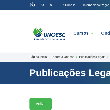
A+
A-
A Unoesc
Internacionalização
Cursos
Ond
Página Inicial
Sobre a Unoesc
Publicações Legais
Publicações Lega
Voltar