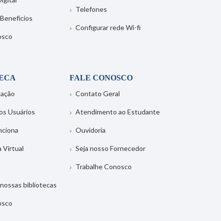
Telefones
 Benefícios
Configurar rede Wi-fi
osco
TECA
FALE CONOSCO
tação
Contato Geral
os Usuários
Atendimento ao Estudante
nciona
Ouvidoria
a Virtual
Seja nosso Fornecedor
Trabalhe Conosco
nossas bibliotecas
osco