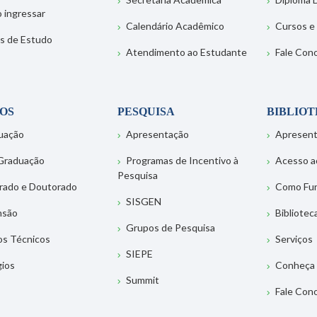
 ingressar
Calendário Acadêmico
Cursos e
s de Estudo
Atendimento ao Estudante
Fale Con
OS
PESQUISA
BIBLIO
uação
Apresentação
Apresen
Graduação
Programas de Incentivo à
Acesso a
Pesquisa
rado e Doutorado
Como Fu
SISGEN
nsão
Bibliotec
Grupos de Pesquisa
os Técnicos
Serviços
SIEPE
gios
Conheça 
Summit
Fale Con