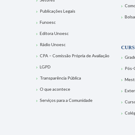
Como
Publicações Legais
Bolsa
Funoesc
Editora Unoesc
Rádio Unoesc
CURS
CPA – Comissão Própria de Avaliação
Grad
LGPD
Pós-
Transparência Pública
Mest
O que acontece
Exte
Serviços para a Comunidade
Curs
Colé