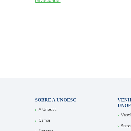
privacidade.
SOBRE A UNOESC
VENH
UNOE
A Unoesc
Vesti
Campi
Sist
Setores