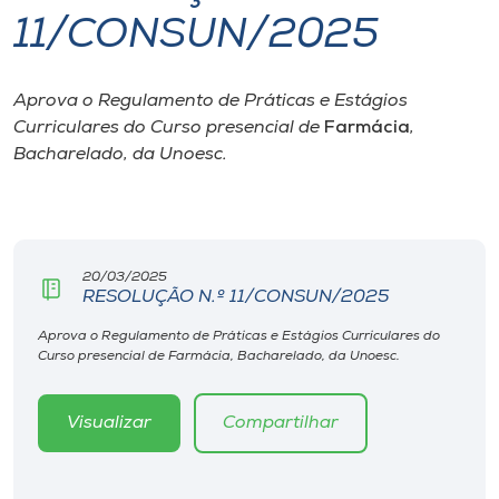
11/CONSUN/2025
I.nova
Aprova o Regulamento de Práticas e Estágios
Diplomados
Curriculares do Curso presencial de
Farmácia
,
Bacharelado, da Unoesc.
Cultura
CPA
20/03/2025
RESOLUÇÃO N.º 11/CONSUN/2025
Biblioteca
Aprova o Regulamento de Práticas e Estágios Curriculares do
Curso presencial de Farmácia, Bacharelado, da Unoesc.
Editora
Visualizar
Compartilhar
Rádio