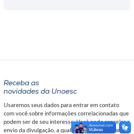
Museu
Unoesc
Store
Selecione
o idioma
Receba as
A+
novidades da Unoesc
A-
Usaremos seus dados para entrar em contato
com você sobre informações correlacionadas que
podem ser de seu interesse. Você pode cancelar o
envio da divulgação, a qualquer momento. Para