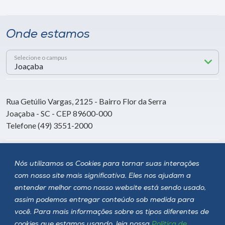
Onde estamos
Selecione o campus
Rua Getúlio Vargas, 2125 - Bairro Flor da Serra
Joaçaba - SC - CEP 89600-000
Telefone (49) 3551-2000
Siga a Unoesc
Nós utilizamos os Cookies para tornar suas interações
com nosso site mais significativa. Eles nos ajudam a
entender melhor como nosso website está sendo usado,
assim podemos entregar conteúdo sob medida para
você. Para mais informações sobre os tipos diferentes de
cookies que estamos usando, leia nossa
Política de