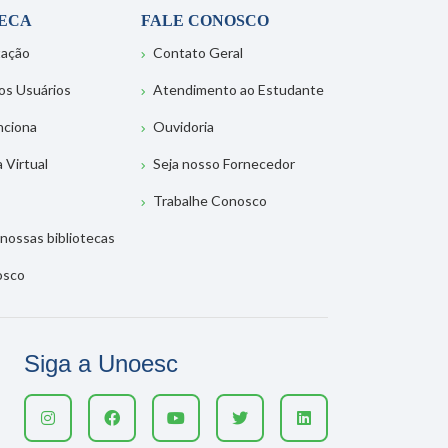
TECA
FALE CONOSCO
tação
Contato Geral
os Usuários
Atendimento ao Estudante
nciona
Ouvidoria
a Virtual
Seja nosso Fornecedor
Trabalhe Conosco
nossas bibliotecas
osco
Siga a Unoesc