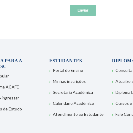
A PARA A
ESTUDANTES
DIPLOM
SC
Portal de Ensino
Consulta
bular
Minhas inscrições
Atualize
ema ACAFE
Secretaria Acadêmica
Diploma D
 ingressar
Calendário Acadêmico
Cursos e
s de Estudo
Atendimento ao Estudante
Fale Con