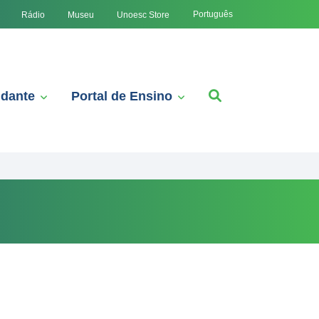
Português
Rádio
Museu
Unoesc Store
udante
Portal de Ensino