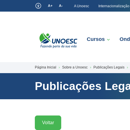
A+
A-
A Unoesc
Internacionalização
Cursos
Ond
Página Inicial
Sobre a Unoesc
Publicações Legais
Publicações Lega
Voltar