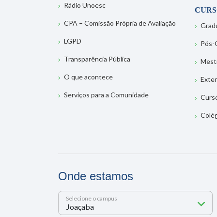
Rádio Unoesc
CURS
CPA – Comissão Própria de Avaliação
Grad
LGPD
Pós-
Transparência Pública
Mest
O que acontece
Exte
Serviços para a Comunidade
Curs
Colé
Onde estamos
Selecione o campus