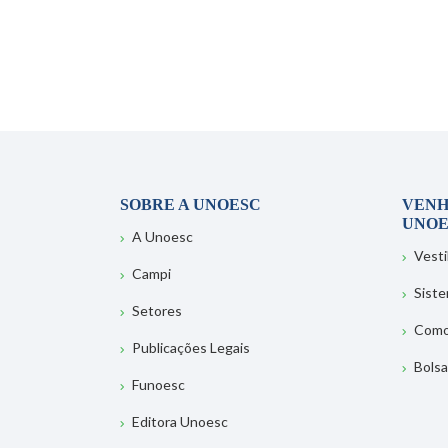
SOBRE A UNOESC
VENH
UNOE
A Unoesc
Vesti
Campi
Sist
Setores
Como
Publicações Legais
Bolsa
Funoesc
Editora Unoesc