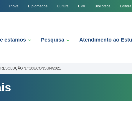
I.nova
Diplomados
Cultura
CPA
Biblioteca
Editora
e estamos
Pesquisa
Atendimento ao Est
RESOLUÇÃO N.º 108/CONSUN/2021
is