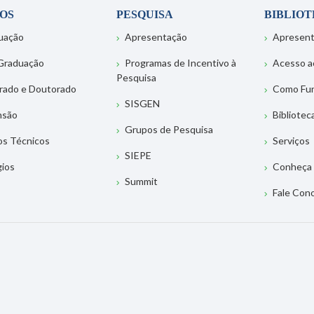
OS
PESQUISA
BIBLIO
uação
Apresentação
Apresen
Graduação
Programas de Incentivo à
Acesso a
Pesquisa
rado e Doutorado
Como Fu
SISGEN
nsão
Bibliotec
Grupos de Pesquisa
os Técnicos
Serviços
SIEPE
gios
Conheça 
Summit
Fale Con