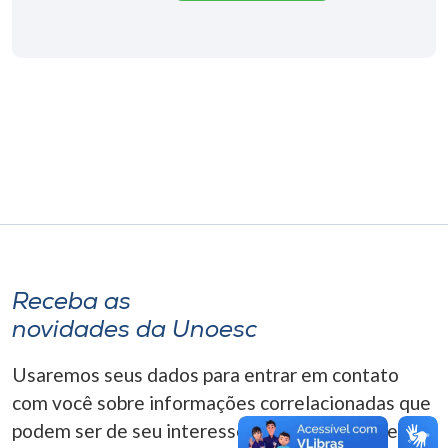
Museu
Unoesc
Store
Selecione
o idioma
A+
Receba as
A-
novidades da Unoesc
Usaremos seus dados para entrar em contato
com você sobre informações correlacionadas que
podem ser de seu interesse. Você pode cancelar o