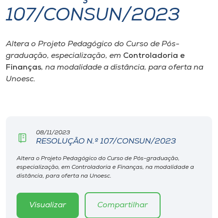
107/CONSUN/2023
I.nova
Altera o Projeto Pedagógico do Curso de Pós-
Diplomados
graduação, especialização, em
Controladoria e
Finanças
, na modalidade a distância, para oferta na
Cultura
Unoesc.
CPA
08/11/2023
Biblioteca
RESOLUÇÃO N.º 107/CONSUN/2023
Altera o Projeto Pedagógico do Curso de Pós-graduação,
Editora
especialização, em Controladoria e Finanças, na modalidade a
distância, para oferta na Unoesc.
Rádio
Visualizar
Compartilhar