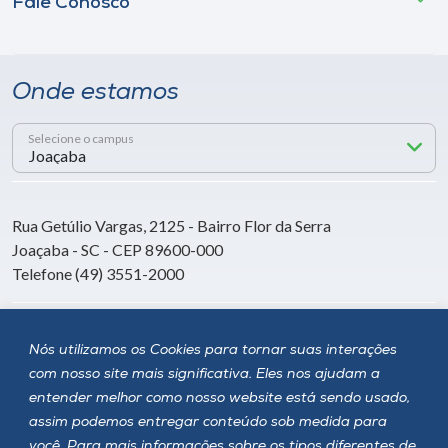
Fale Conosco
Onde estamos
Selecione o campus
Rua Getúlio Vargas, 2125 - Bairro Flor da Serra
Joaçaba - SC - CEP 89600-000
Telefone (49) 3551-2000
Siga a Unoesc
Nós utilizamos os Cookies para tornar suas interações
com nosso site mais significativa. Eles nos ajudam a
entender melhor como nosso website está sendo usado,
assim podemos entregar conteúdo sob medida para
você. Para mais informações sobre os tipos diferentes de