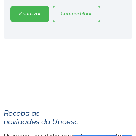
Museu
Visualizar
Compartilhar
Unoesc
Store
Selecione
o idioma
A+
A-
Receba as
novidades da Unoesc
Usaremos seus dados para entrar em contato