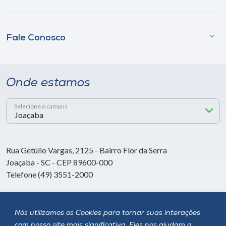
Fale Conosco
Onde estamos
Selecione o campus
Rua Getúlio Vargas, 2125 - Bairro Flor da Serra
Joaçaba - SC - CEP 89600-000
Telefone (49) 3551-2000
Siga a Unoesc
Nós utilizamos os Cookies para tornar suas interações
com nosso site mais significativa. Eles nos ajudam a