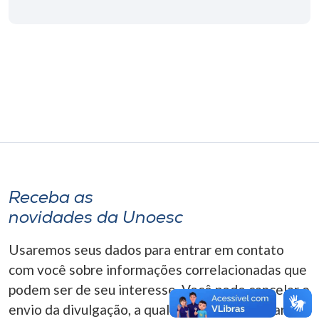
Museu
Unoesc
Store
Selecione
o idioma
Receba as
A+
novidades da Unoesc
A-
Usaremos seus dados para entrar em contato
com você sobre informações correlacionadas que
podem ser de seu interesse. Você pode cancelar o
envio da divulgação, a qualquer momento. Para