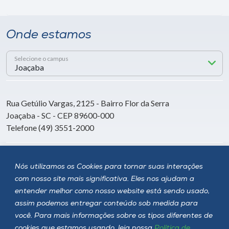
Onde estamos
Selecione o campus
Rua Getúlio Vargas, 2125 - Bairro Flor da Serra
Joaçaba - SC - CEP 89600-000
Telefone (49) 3551-2000
Siga a Unoesc
Nós utilizamos os Cookies para tornar suas interações
com nosso site mais significativa. Eles nos ajudam a
entender melhor como nosso website está sendo usado,
assim podemos entregar conteúdo sob medida para
você. Para mais informações sobre os tipos diferentes de
cookies que estamos usando, leia nossa
Política de