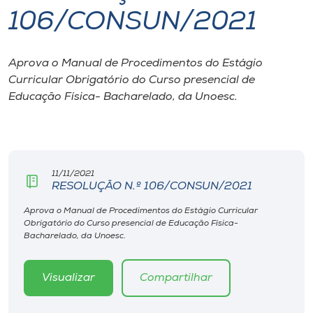
106/CONSUN/2021
I.nova
Aprova o Manual de Procedimentos do Estágio
Diplomados
Curricular Obrigatório do Curso presencial de
Educação Física- Bacharelado, da Unoesc.
Cultura
CPA
11/11/2021
RESOLUÇÃO N.º 106/CONSUN/2021
Biblioteca
Aprova o Manual de Procedimentos do Estágio Curricular
Obrigatório do Curso presencial de Educação Física-
Editora
Bacharelado, da Unoesc.
Rádio
Visualizar
Compartilhar