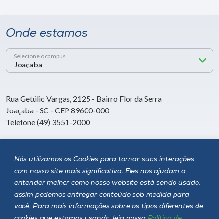
Onde estamos
Selecione o campus
Rua Getúlio Vargas, 2125 - Bairro Flor da Serra
Joaçaba - SC - CEP 89600-000
Telefone (49) 3551-2000
Siga a Unoesc
Nós utilizamos os Cookies para tornar suas interações
com nosso site mais significativa. Eles nos ajudam a
entender melhor como nosso website está sendo usado,
assim podemos entregar conteúdo sob medida para
você. Para mais informações sobre os tipos diferentes de
cookies que estamos usando, leia nossa
Política de