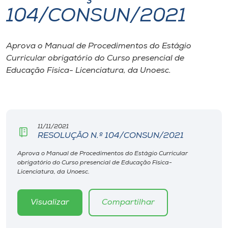
104/CONSUN/2021
I.nova
Aprova o Manual de Procedimentos do Estágio
Diplomados
Curricular obrigatório do Curso presencial de
Educação Física- Licenciatura, da Unoesc.
Cultura
CPA
11/11/2021
RESOLUÇÃO N.º 104/CONSUN/2021
Biblioteca
Aprova o Manual de Procedimentos do Estágio Curricular
obrigatório do Curso presencial de Educação Física-
Editora
Licenciatura, da Unoesc.
Rádio
Visualizar
Compartilhar