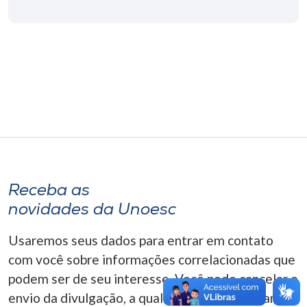
Museu
Unoesc
Store
Selecione
o idioma
Receba as
A+
novidades da Unoesc
A-
Usaremos seus dados para entrar em contato
com você sobre informações correlacionadas que
podem ser de seu interesse. Você pode cancelar o
envio da divulgação, a qualquer momento. Para