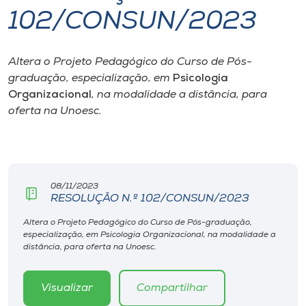
102/CONSUN/2023
I.nova
Altera o Projeto Pedagógico do Curso de Pós-
Diplomados
graduação, especialização, em
Psicologia
Organizacional
, na modalidade a distância, para
Cultura
oferta na Unoesc.
CPA
08/11/2023
Biblioteca
RESOLUÇÃO N.º 102/CONSUN/2023
Altera o Projeto Pedagógico do Curso de Pós-graduação,
Editora
especialização, em Psicologia Organizacional, na modalidade a
distância, para oferta na Unoesc.
Rádio
Visualizar
Compartilhar