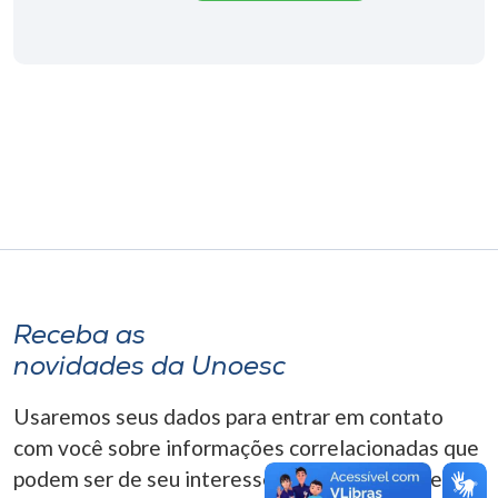
Museu
Unoesc
Store
Selecione
o idioma
A+
Receba as
A-
novidades da Unoesc
Usaremos seus dados para entrar em contato
com você sobre informações correlacionadas que
podem ser de seu interesse. Você pode cancelar o