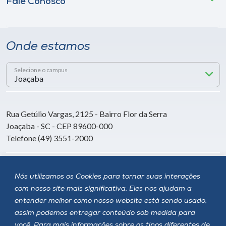
Fale Conosco
Onde estamos
Selecione o campus
Rua Getúlio Vargas, 2125 - Bairro Flor da Serra
Joaçaba - SC - CEP 89600-000
Telefone (49) 3551-2000
Siga a Unoesc
Nós utilizamos os Cookies para tornar suas interações
com nosso site mais significativa. Eles nos ajudam a
entender melhor como nosso website está sendo usado,
assim podemos entregar conteúdo sob medida para
você. Para mais informações sobre os tipos diferentes de