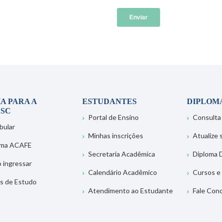
A PARA A
ESTUDANTES
DIPLOM
SC
Portal de Ensino
Consulta
bular
Minhas inscrições
Atualize
ema ACAFE
Secretaria Acadêmica
Diploma D
 ingressar
Calendário Acadêmico
Cursos e
s de Estudo
Atendimento ao Estudante
Fale Con