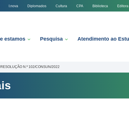
I.nova
Diplomados
Cultura
CPA
Biblioteca
Editora
e estamos
Pesquisa
Atendimento ao Est
RESOLUÇÃO N.º 102/CONSUN/2022
is