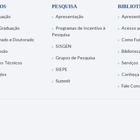
OS
PESQUISA
BIBLIO
uação
Apresentação
Apresen
Graduação
Programas de Incentivo à
Acesso a
Pesquisa
rado e Doutorado
Como Fu
SISGEN
nsão
Bibliotec
Grupos de Pesquisa
os Técnicos
Serviços
SIEPE
gios
Conheça 
Summit
Fale Con