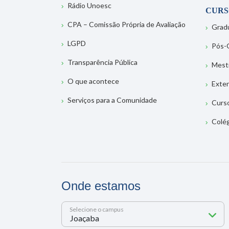
Rádio Unoesc
CURS
CPA – Comissão Própria de Avaliação
Grad
LGPD
Pós-
Transparência Pública
Mest
O que acontece
Exte
Serviços para a Comunidade
Curs
Colé
Onde estamos
Selecione o campus