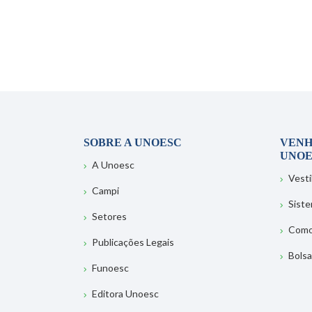
SOBRE A UNOESC
VENH
UNOE
A Unoesc
Vesti
Campi
Sist
Setores
Como
Publicações Legais
Bolsa
Funoesc
Editora Unoesc