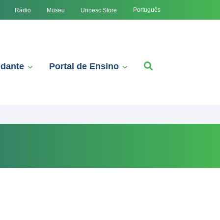
Português
Rádio
Museu
Unoesc Store
udante
Portal de Ensino