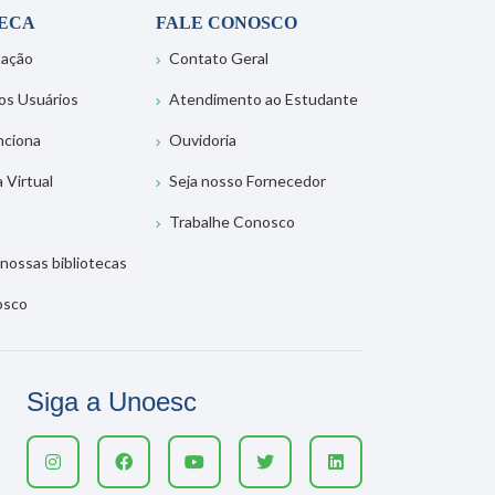
TECA
FALE CONOSCO
tação
Contato Geral
os Usuários
Atendimento ao Estudante
nciona
Ouvidoria
a Virtual
Seja nosso Fornecedor
Trabalhe Conosco
nossas bibliotecas
osco
Siga a Unoesc