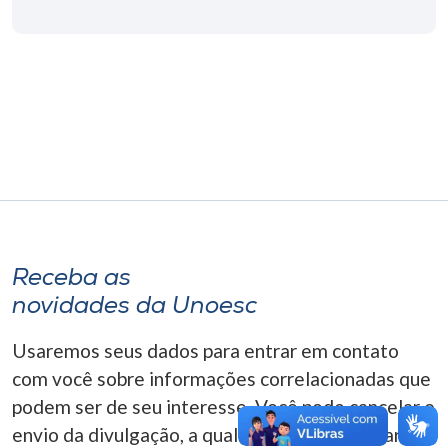
Museu
Unoesc
Store
Selecione
o idioma
Receba as
A+
novidades da Unoesc
A-
Usaremos seus dados para entrar em contato
com você sobre informações correlacionadas que
podem ser de seu interesse. Você pode cancelar o
envio da divulgação, a qualquer momento. Para