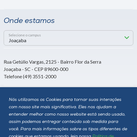
Onde estamos
Selecione o campus
Rua Getúlio Vargas, 2125 - Bairro Flor da Serra
Joaçaba - SC - CEP 89600-000
Telefone (49) 3551-2000
Siga a Unoesc
Nós utilizamos os Cookies para tornar suas interações
com nosso site mais significativa. Eles nos ajudam a
entender melhor como nosso website está sendo usado,
assim podemos entregar conteúdo sob medida para
você. Para mais informações sobre os tipos diferentes de
cookies que estamos usando, leia nossa
Política de