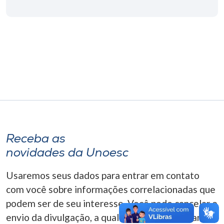
Museu
Unoesc
Store
Selecione
o idioma
Receba as
A+
novidades da Unoesc
A-
Usaremos seus dados para entrar em contato
com você sobre informações correlacionadas que
podem ser de seu interesse. Você pode cancelar o
envio da divulgação, a qualquer momento. Para