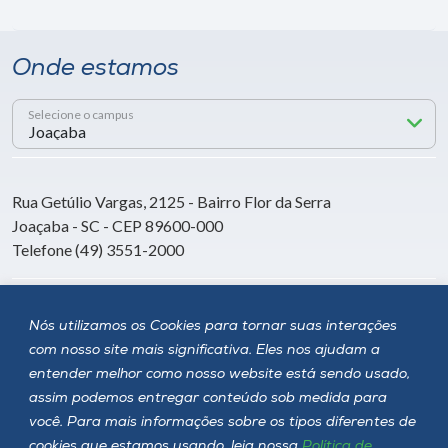
Onde estamos
Selecione o campus
Rua Getúlio Vargas, 2125 - Bairro Flor da Serra
Joaçaba - SC - CEP 89600-000
Telefone (49) 3551-2000
Siga a Unoesc
Nós utilizamos os Cookies para tornar suas interações
com nosso site mais significativa. Eles nos ajudam a
entender melhor como nosso website está sendo usado,
assim podemos entregar conteúdo sob medida para
você. Para mais informações sobre os tipos diferentes de
cookies que estamos usando, leia nossa
Política de