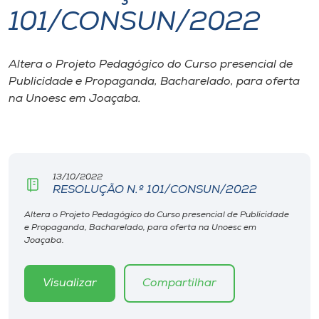
101/CONSUN/2022
I.nova
Altera o Projeto Pedagógico do Curso presencial de
Diplomados
Publicidade e Propaganda, Bacharelado, para oferta
na Unoesc em Joaçaba.
Cultura
CPA
13/10/2022
RESOLUÇÃO N.º 101/CONSUN/2022
Biblioteca
Altera o Projeto Pedagógico do Curso presencial de Publicidade
e Propaganda, Bacharelado, para oferta na Unoesc em
Editora
Joaçaba.
Rádio
Visualizar
Compartilhar