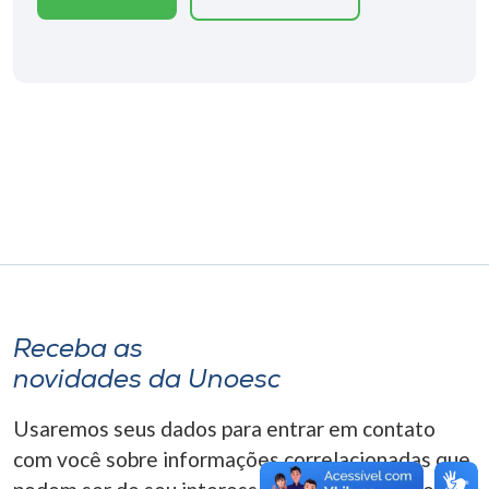
Museu
Unoesc
Store
Selecione
o idioma
A+
Receba as
A-
novidades da Unoesc
Usaremos seus dados para entrar em contato
com você sobre informações correlacionadas que