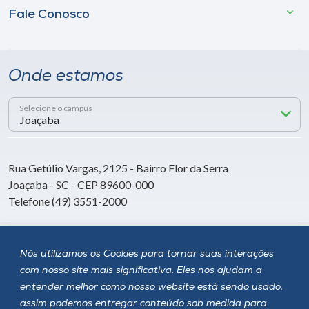
Fale Conosco
Onde estamos
Selecione o campus
Rua Getúlio Vargas, 2125 - Bairro Flor da Serra
Joaçaba - SC - CEP 89600-000
Telefone (49) 3551-2000
Siga a Unoesc
Nós utilizamos os Cookies para tornar suas interações
com nosso site mais significativa. Eles nos ajudam a
entender melhor como nosso website está sendo usado,
assim podemos entregar conteúdo sob medida para