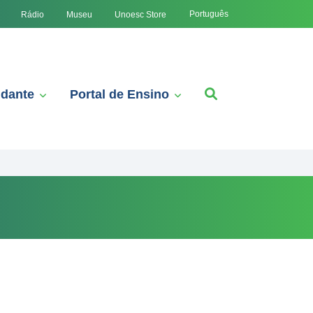
Português
Rádio
Museu
Unoesc Store
udante
Portal de Ensino