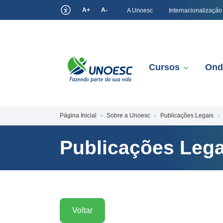
A+
A-
A Unoesc
Internacionalização
Cursos
Ond
Página Inicial
Sobre a Unoesc
Publicações Legais
Publicações Lega
Voltar