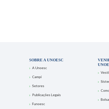
SOBRE A UNOESC
VENH
UNOE
A Unoesc
Vesti
Campi
Sist
Setores
Como
Publicações Legais
Bolsa
Funoesc