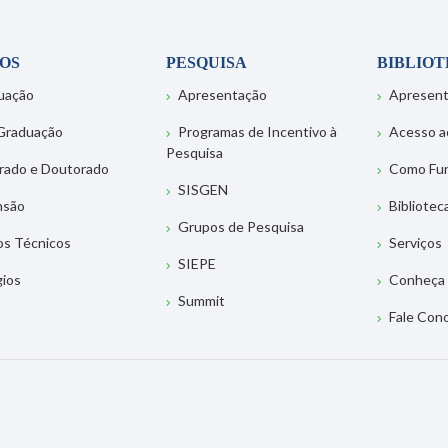
OS
PESQUISA
BIBLIO
uação
Apresentação
Apresen
Graduação
Programas de Incentivo à
Acesso a
Pesquisa
rado e Doutorado
Como Fu
SISGEN
nsão
Bibliotec
Grupos de Pesquisa
os Técnicos
Serviços
SIEPE
gios
Conheça 
Summit
Fale Con