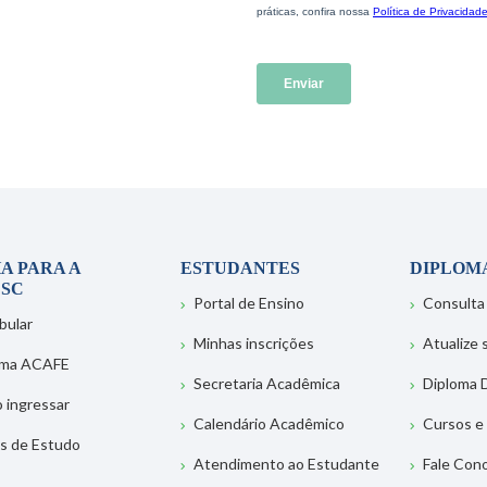
A PARA A
ESTUDANTES
DIPLOM
SC
Portal de Ensino
Consulta
bular
Minhas inscrições
Atualize
ema ACAFE
Secretaria Acadêmica
Diploma D
 ingressar
Calendário Acadêmico
Cursos e
s de Estudo
Atendimento ao Estudante
Fale Con