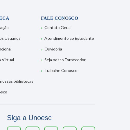
TECA
FALE CONOSCO
tação
Contato Geral
os Usuários
Atendimento ao Estudante
nciona
Ouvidoria
a Virtual
Seja nosso Fornecedor
Trabalhe Conosco
nossas bibliotecas
osco
Siga a Unoesc