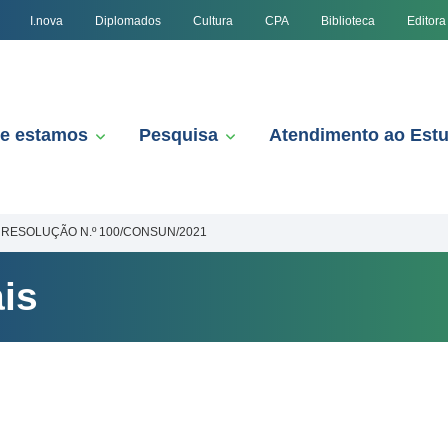
I.nova
Diplomados
Cultura
CPA
Biblioteca
Editora
e estamos
Pesquisa
Atendimento ao Est
RESOLUÇÃO N.º 100/CONSUN/2021
is