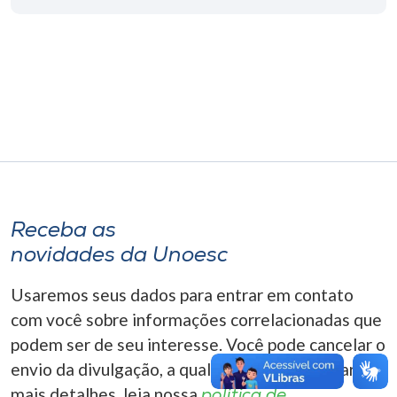
Museu
Unoesc
Store
Selecione
o idioma
Receba as
novidades da Unoesc
A+
A-
Usaremos seus dados para entrar em contato
com você sobre informações correlacionadas que
podem ser de seu interesse. Você pode cancelar o
envio da divulgação, a qualquer momento. Para
mais detalhes, leia nossa
política de