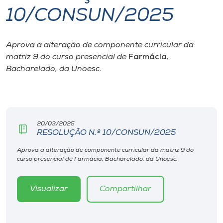
10/CONSUN/2025
I.nova
Aprova a alteração de componente curricular da
Diplomados
matriz 9 do curso presencial de
Farmácia
,
Bacharelado, da Unoesc.
Cultura
CPA
20/03/2025
RESOLUÇÃO N.º 10/CONSUN/2025
Biblioteca
Aprova a alteração de componente curricular da matriz 9 do
curso presencial de Farmácia, Bacharelado, da Unoesc.
Editora
Visualizar
Compartilhar
Rádio