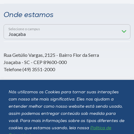
Onde estamos
Selecione o campus
Rua Getúlio Vargas, 2125 - Bairro Flor da Serra
Joaçaba - SC - CEP 89600-000
Telefone (49) 3551-2000
Siga a Unoesc
Nós utilizamos os Cookies para tornar suas interações
com nosso site mais significativa. Eles nos ajudam a
entender melhor como nosso website está sendo usado,
assim podemos entregar conteúdo sob medida para
você. Para mais informações sobre os tipos diferentes de
cookies que estamos usando, leia nossa
Política de