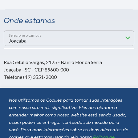
Onde estamos
Selecione o campus
Rua Getúlio Vargas, 2125 - Bairro Flor da Serra
Joaçaba - SC - CEP 89600-000
Telefone (49) 3551-2000
Siga a Unoesc
Nós utilizamos os Cookies para tornar suas interações
com nosso site mais significativa. Eles nos ajudam a
entender melhor como nosso website está sendo usado,
assim podemos entregar conteúdo sob medida para
você. Para mais informações sobre os tipos diferentes de
cookies que estamos usando, leia nossa
Política de