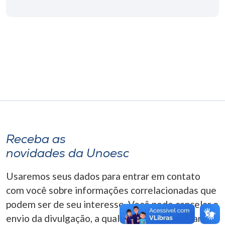
Museu
Unoesc
Store
Selecione
o idioma
Receba as
A+
novidades da Unoesc
A-
Usaremos seus dados para entrar em contato
com você sobre informações correlacionadas que
podem ser de seu interesse. Você pode cancelar o
envio da divulgação, a qualquer momento. Para