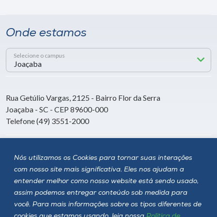
Onde estamos
Selecione o campus
Rua Getúlio Vargas, 2125 - Bairro Flor da Serra
Joaçaba - SC - CEP 89600-000
Telefone (49) 3551-2000
Siga a Unoesc
Nós utilizamos os Cookies para tornar suas interações
com nosso site mais significativa. Eles nos ajudam a
entender melhor como nosso website está sendo usado,
assim podemos entregar conteúdo sob medida para
você. Para mais informações sobre os tipos diferentes de
cookies que estamos usando, leia nossa
Política de