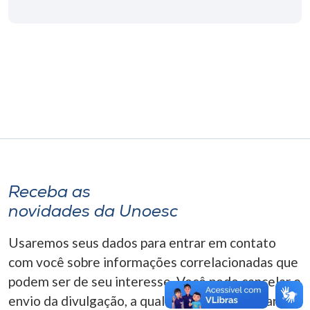
Museu
Unoesc
Store
Selecione
o idioma
Receba as
A+
novidades da Unoesc
A-
Usaremos seus dados para entrar em contato
com você sobre informações correlacionadas que
podem ser de seu interesse. Você pode cancelar o
envio da divulgação, a qualquer momento. Para