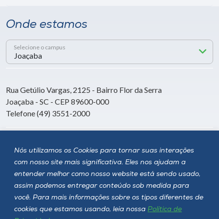
Onde estamos
Selecione o campus
Rua Getúlio Vargas, 2125 - Bairro Flor da Serra
Joaçaba - SC - CEP 89600-000
Telefone (49) 3551-2000
Siga a Unoesc
Nós utilizamos os Cookies para tornar suas interações
com nosso site mais significativa. Eles nos ajudam a
entender melhor como nosso website está sendo usado,
assim podemos entregar conteúdo sob medida para
você. Para mais informações sobre os tipos diferentes de
cookies que estamos usando, leia nossa
Política de