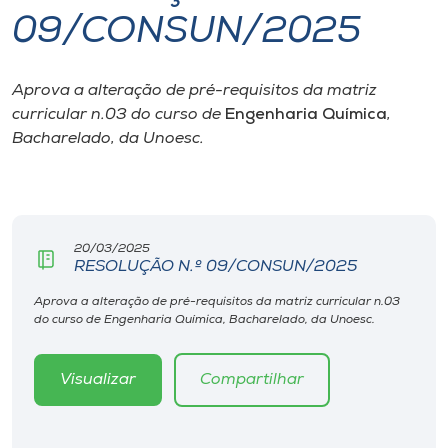
09/CONSUN/2025
I.nova
Aprova a alteração de pré-requisitos da matriz
Diplomados
curricular n.03 do curso de
Engenharia Química
,
Bacharelado, da Unoesc.
Cultura
CPA
20/03/2025
RESOLUÇÃO N.º 09/CONSUN/2025
Biblioteca
Aprova a alteração de pré-requisitos da matriz curricular n.03
do curso de Engenharia Química, Bacharelado, da Unoesc.
Editora
Visualizar
Compartilhar
Rádio