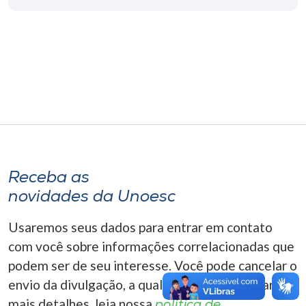
Museu
Unoesc
Store
Selecione
o idioma
Receba as
novidades da Unoesc
A+
A-
Usaremos seus dados para entrar em contato
com você sobre informações correlacionadas que
podem ser de seu interesse. Você pode cancelar o
envio da divulgação, a qualquer momento. Para
mais detalhes, leia nossa
política de