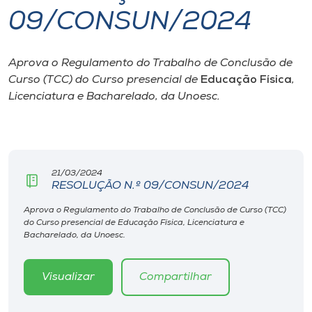
09/CONSUN/2024
I.nova
Aprova o Regulamento do Trabalho de Conclusão de
Diplomados
Curso (TCC) do Curso presencial de
Educação Física
,
Licenciatura e Bacharelado, da Unoesc.
Cultura
CPA
21/03/2024
RESOLUÇÃO N.º 09/CONSUN/2024
Biblioteca
Aprova o Regulamento do Trabalho de Conclusão de Curso (TCC)
do Curso presencial de Educação Física, Licenciatura e
Editora
Bacharelado, da Unoesc.
Rádio
Visualizar
Compartilhar