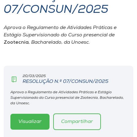
07/CONSUN/2025
I.nova
Aprova o Regulamento de Atividades Práticas e
Diplomados
Estágio Supervisionado do Curso presencial de
Zootecnia
, Bacharelado, da Unoesc.
Cultura
CPA
20/03/2025
RESOLUÇÃO N.º 07/CONSUN/2025
Biblioteca
Aprova o Regulamento de Atividades Práticas e Estágio
Supervisionado do Curso presencial de Zootecnia, Bacharelado,
Editora
da Unoesc.
Rádio
Visualizar
Compartilhar