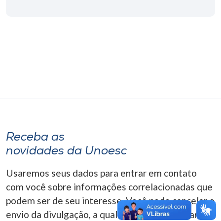
Museu
Unoesc
Store
Selecione
o idioma
Receba as
A+
novidades da Unoesc
A-
Usaremos seus dados para entrar em contato
com você sobre informações correlacionadas que
podem ser de seu interesse. Você pode cancelar o
envio da divulgação, a qualquer momento. Para