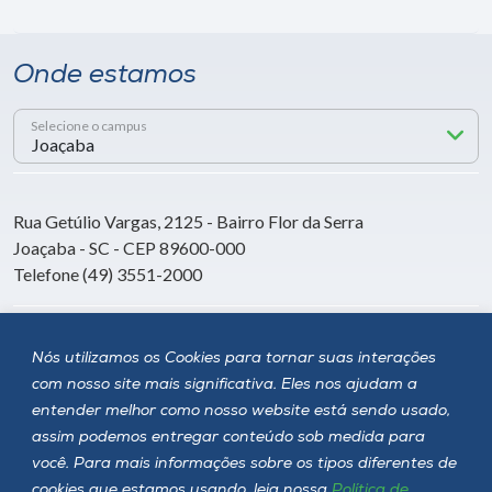
Onde estamos
Selecione o campus
Rua Getúlio Vargas, 2125 - Bairro Flor da Serra
Joaçaba - SC - CEP 89600-000
Telefone (49) 3551-2000
Siga a Unoesc
Nós utilizamos os Cookies para tornar suas interações
com nosso site mais significativa. Eles nos ajudam a
entender melhor como nosso website está sendo usado,
assim podemos entregar conteúdo sob medida para
você. Para mais informações sobre os tipos diferentes de
cookies que estamos usando, leia nossa
Política de