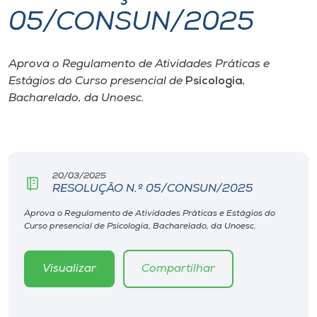
05/CONSUN/2025
I.nova
Aprova o Regulamento de Atividades Práticas e
Diplomados
Estágios do Curso presencial de
Psicologia
,
Bacharelado, da Unoesc.
Cultura
CPA
20/03/2025
RESOLUÇÃO N.º 05/CONSUN/2025
Biblioteca
Aprova o Regulamento de Atividades Práticas e Estágios do
Curso presencial de Psicologia, Bacharelado, da Unoesc.
Editora
Visualizar
Compartilhar
Rádio