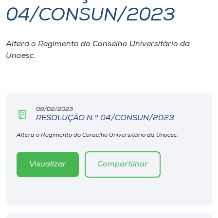
04/CONSUN/2023
I.nova
Altera o Regimento do Conselho Universitário da
Diplomados
Unoesc.
Cultura
CPA
09/02/2023
RESOLUÇÃO N.º 04/CONSUN/2023
Biblioteca
Altera o Regimento do Conselho Universitário da Unoesc.
Visualizar
Compartilhar
Editora
Rádio