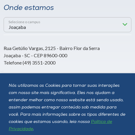
Onde estamos
Selecione o campus
Rua Getúlio Vargas, 2125 - Bairro Flor da Serra
Joaçaba - SC - CEP 89600-000
Telefone (49) 3551-2000
Siga a Unoesc
Nós utilizamos os Cookies para tornar suas interações
com nosso site mais significativa. Eles nos ajudam a
entender melhor como nosso website está sendo usado,
assim podemos entregar conteúdo sob medida para
você. Para mais informações sobre os tipos diferentes de
cookies que estamos usando, leia nossa
Política de
Privacidade
.