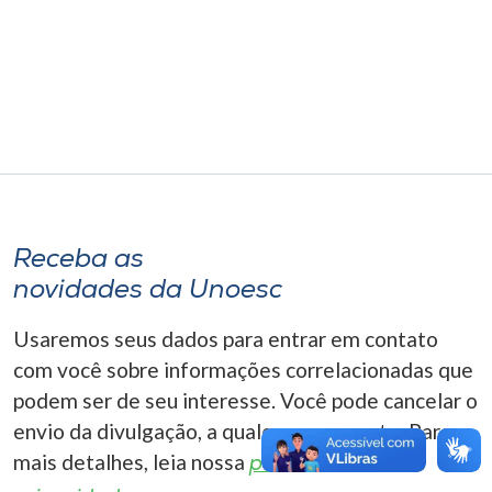
Museu
Unoesc
Store
Selecione
o idioma
Receba as
novidades da Unoesc
A+
Usaremos seus dados para entrar em contato
A-
com você sobre informações correlacionadas que
podem ser de seu interesse. Você pode cancelar o
envio da divulgação, a qualquer momento. Para
mais detalhes, leia nossa
política de