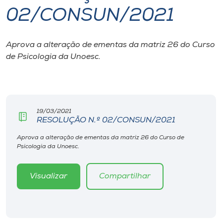
02/CONSUN/2021
I.nova
Aprova a alteração de ementas da matriz 26 do Curso
Diplomados
de Psicologia da Unoesc.
Cultura
CPA
19/03/2021
RESOLUÇÃO N.º 02/CONSUN/2021
Biblioteca
Aprova a alteração de ementas da matriz 26 do Curso de
Psicologia da Unoesc.
Editora
Visualizar
Compartilhar
Rádio