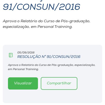
91/CONSUN/2016
I.nova
Aprova o Relatório do Curso de Pós-graduação,
Diplomados
especialização, em Personal Trainning.
Cultura
CPA
05/09/2016
RESOLUÇÃO N° 91/CONSUN/2016
Biblioteca
Aprova o Relatório do Curso de Pós-graduação, especialização,
em Personal Trainning.
Editora
Visualizar
Compartilhar
Rádio