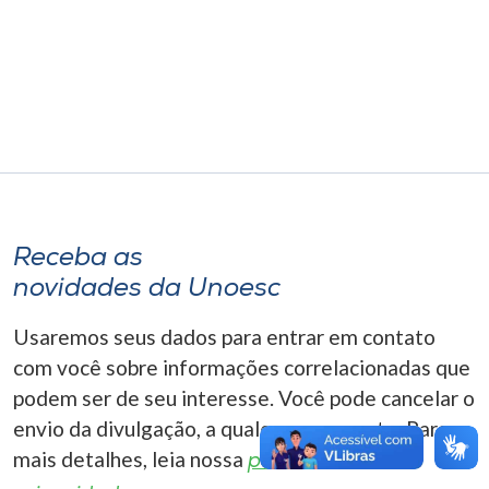
Museu
Unoesc
Store
Selecione
o idioma
Receba as
novidades da Unoesc
A+
Usaremos seus dados para entrar em contato
A-
com você sobre informações correlacionadas que
podem ser de seu interesse. Você pode cancelar o
envio da divulgação, a qualquer momento. Para
mais detalhes, leia nossa
política de