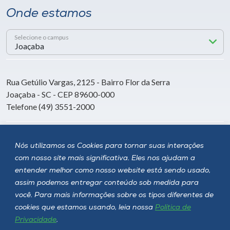
Onde estamos
Selecione o campus
Rua Getúlio Vargas, 2125 - Bairro Flor da Serra
Joaçaba - SC - CEP 89600-000
Telefone (49) 3551-2000
Siga a Unoesc
Nós utilizamos os Cookies para tornar suas interações
com nosso site mais significativa. Eles nos ajudam a
entender melhor como nosso website está sendo usado,
assim podemos entregar conteúdo sob medida para
você. Para mais informações sobre os tipos diferentes de
cookies que estamos usando, leia nossa
Política de
Privacidade
.