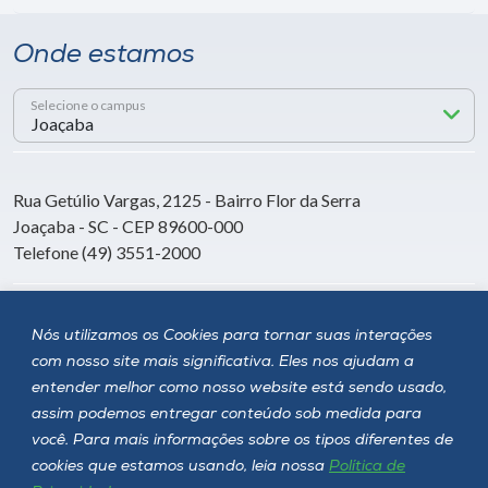
Onde estamos
Selecione o campus
Rua Getúlio Vargas, 2125 - Bairro Flor da Serra
Joaçaba - SC - CEP 89600-000
Telefone (49) 3551-2000
Siga a Unoesc
Nós utilizamos os Cookies para tornar suas interações
com nosso site mais significativa. Eles nos ajudam a
entender melhor como nosso website está sendo usado,
assim podemos entregar conteúdo sob medida para
você. Para mais informações sobre os tipos diferentes de
cookies que estamos usando, leia nossa
Política de