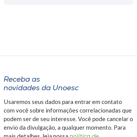
Museu
Unoesc
Store
Selecione
o idioma
Receba as
novidades da Unoesc
A+
A-
Usaremos seus dados para entrar em contato
com você sobre informações correlacionadas que
podem ser de seu interesse. Você pode cancelar o
envio da divulgação, a qualquer momento. Para
mais detalhes, leia nossa
política de