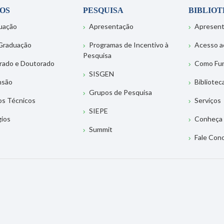
OS
PESQUISA
BIBLIO
uação
Apresentação
Apresen
Graduação
Programas de Incentivo à
Acesso a
Pesquisa
rado e Doutorado
Como Fu
SISGEN
nsão
Bibliotec
Grupos de Pesquisa
os Técnicos
Serviços
SIEPE
gios
Conheça 
Summit
Fale Con