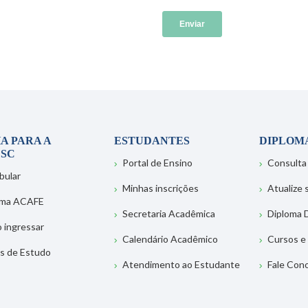
A PARA A
ESTUDANTES
DIPLOM
SC
Portal de Ensino
Consulta
bular
Minhas inscrições
Atualize
ema ACAFE
Secretaria Acadêmica
Diploma D
 ingressar
Calendário Acadêmico
Cursos e
s de Estudo
Atendimento ao Estudante
Fale Con