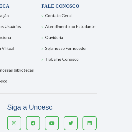
TECA
FALE CONOSCO
tação
Contato Geral
os Usuários
Atendimento ao Estudante
nciona
Ouvidoria
a Virtual
Seja nosso Fornecedor
Trabalhe Conosco
nossas bibliotecas
osco
Siga a Unoesc