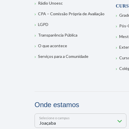
Rádio Unoesc
CURS
CPA – Comissão Própria de Avaliação
Grad
LGPD
Pós-
Transparência Pública
Mest
O que acontece
Exte
Serviços para a Comunidade
Curs
Colé
Onde estamos
Selecione o campus