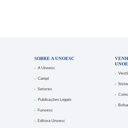
SOBRE A UNOESC
VENH
UNOE
A Unoesc
Vesti
Campi
Sist
Setores
Como
Publicações Legais
Bolsa
Funoesc
Editora Unoesc