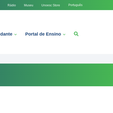
Português
Rádio
Museu
Unoesc Store
udante
Portal de Ensino