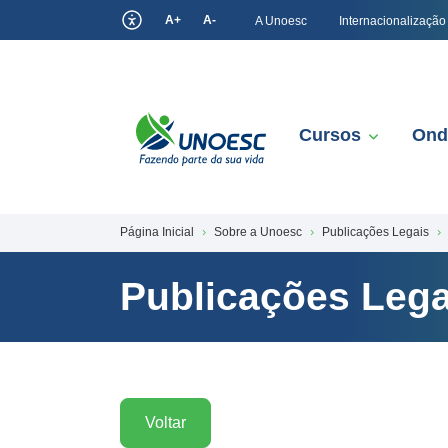
A+
A-
A Unoesc
Internacionalização
Cursos
Ond
Página Inicial
Sobre a Unoesc
Publicações Legais
Publicações Lega
Voltar