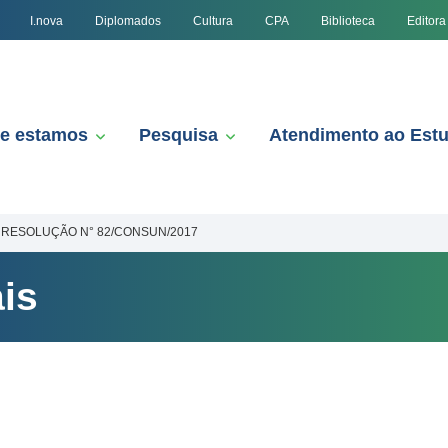
I.nova
Diplomados
Cultura
CPA
Biblioteca
Editora
e estamos
Pesquisa
Atendimento ao Est
RESOLUÇÃO N° 82/CONSUN/2017
is