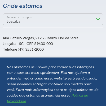
Onde estamos
Selecione o campus
Rua Getúlio Vargas, 2125 - Bairro Flor da Serra
Joaçaba - SC - CEP 89600-000
Telefone (49) 3551-2000
Siga a Unoesc
Nós utilizamos os Cookies para tornar suas interações
com nosso site mais significativa. Eles nos ajudam a
entender melhor como nosso website está sendo usado,
assim podemos entregar conteúdo sob medida para
você. Para mais informações sobre os tipos diferentes de
cookies que estamos usando, leia nossa
Política de
Privacidade
.