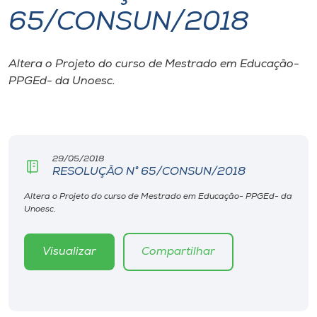
65/CONSUN/2018
I.nova
Altera o Projeto do curso de Mestrado em Educação-
Diplomados
PPGEd- da Unoesc.
Cultura
CPA
29/05/2018
RESOLUÇÃO N° 65/CONSUN/2018
Biblioteca
Altera o Projeto do curso de Mestrado em Educação- PPGEd- da
Unoesc.
Editora
Visualizar
Compartilhar
Rádio