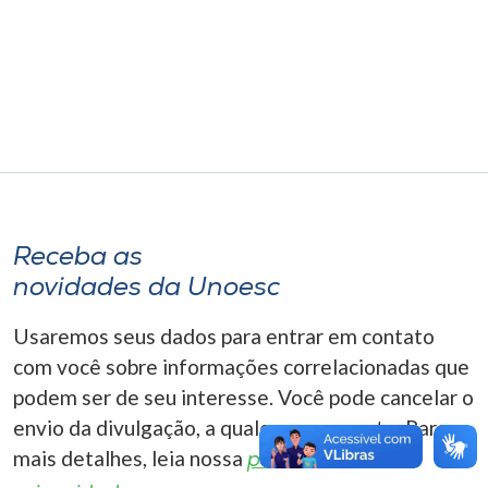
Museu
Unoesc
Store
Selecione
o idioma
Receba as
novidades da Unoesc
A+
Usaremos seus dados para entrar em contato
A-
com você sobre informações correlacionadas que
podem ser de seu interesse. Você pode cancelar o
envio da divulgação, a qualquer momento. Para
mais detalhes, leia nossa
política de