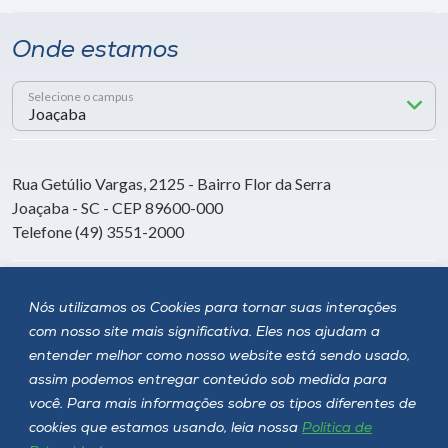
Onde estamos
Selecione o campus
Rua Getúlio Vargas, 2125 - Bairro Flor da Serra
Joaçaba - SC - CEP 89600-000
Telefone (49) 3551-2000
Siga a Unoesc
Nós utilizamos os Cookies para tornar suas interações
com nosso site mais significativa. Eles nos ajudam a
entender melhor como nosso website está sendo usado,
assim podemos entregar conteúdo sob medida para
você. Para mais informações sobre os tipos diferentes de
cookies que estamos usando, leia nossa
Política de