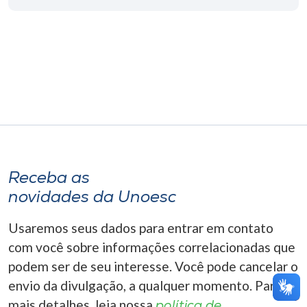
Museu
Unoesc
Store
Selecione
o idioma
Receba as
novidades da Unoesc
A+
A-
Usaremos seus dados para entrar em contato
com você sobre informações correlacionadas que
podem ser de seu interesse. Você pode cancelar o
envio da divulgação, a qualquer momento. Para
mais detalhes, leia nossa
política de