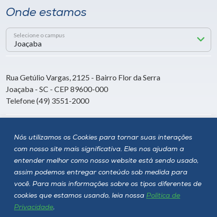
Onde estamos
Selecione o campus
Rua Getúlio Vargas, 2125 - Bairro Flor da Serra
Joaçaba - SC - CEP 89600-000
Telefone (49) 3551-2000
Siga a Unoesc
Nós utilizamos os Cookies para tornar suas interações
com nosso site mais significativa. Eles nos ajudam a
entender melhor como nosso website está sendo usado,
assim podemos entregar conteúdo sob medida para
você. Para mais informações sobre os tipos diferentes de
cookies que estamos usando, leia nossa
Política de
Privacidade
.