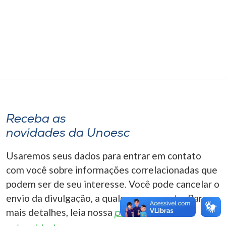
Museu
Unoesc
Store
Selecione
o idioma
Receba as
novidades da Unoesc
A+
Usaremos seus dados para entrar em contato
A-
com você sobre informações correlacionadas que
podem ser de seu interesse. Você pode cancelar o
envio da divulgação, a qualquer momento. Para
mais detalhes, leia nossa
política de