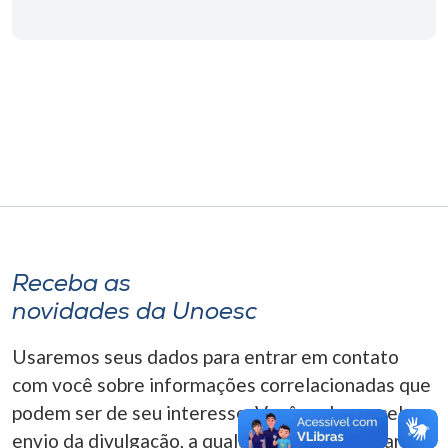
Museu
Unoesc
Store
Selecione
o idioma
Receba as
A+
novidades da Unoesc
A-
Usaremos seus dados para entrar em contato
com você sobre informações correlacionadas que
podem ser de seu interesse. Você pode cancelar o
envio da divulgação, a qualquer momento. Para