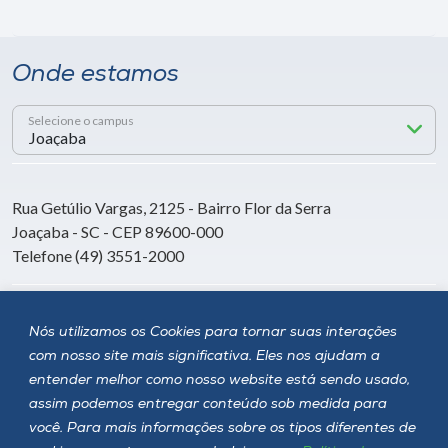
Onde estamos
Selecione o campus
Rua Getúlio Vargas, 2125 - Bairro Flor da Serra
Joaçaba - SC - CEP 89600-000
Telefone (49) 3551-2000
Siga a Unoesc
Nós utilizamos os Cookies para tornar suas interações
com nosso site mais significativa. Eles nos ajudam a
entender melhor como nosso website está sendo usado,
assim podemos entregar conteúdo sob medida para
você. Para mais informações sobre os tipos diferentes de