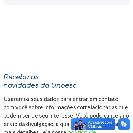
Museu
Unoesc
Store
Selecione
o idioma
Receba as
novidades da Unoesc
A+
A-
Usaremos seus dados para entrar em contato
com você sobre informações correlacionadas que
podem ser de seu interesse. Você pode cancelar o
envio da divulgação, a qualquer momento. Para
mais detalhes, leia nossa
política de