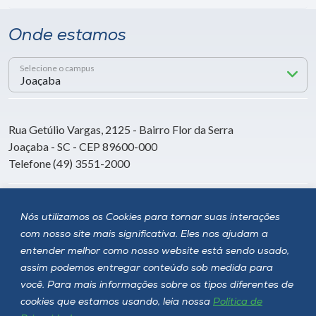
Onde estamos
Selecione o campus
Rua Getúlio Vargas, 2125 - Bairro Flor da Serra
Joaçaba - SC - CEP 89600-000
Telefone (49) 3551-2000
Siga a Unoesc
Nós utilizamos os Cookies para tornar suas interações
com nosso site mais significativa. Eles nos ajudam a
entender melhor como nosso website está sendo usado,
assim podemos entregar conteúdo sob medida para
você. Para mais informações sobre os tipos diferentes de
cookies que estamos usando, leia nossa
Política de