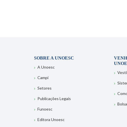
SOBRE A UNOESC
VENH
UNOE
A Unoesc
Vesti
Campi
Sist
Setores
Como
Publicações Legais
Bolsa
Funoesc
Editora Unoesc