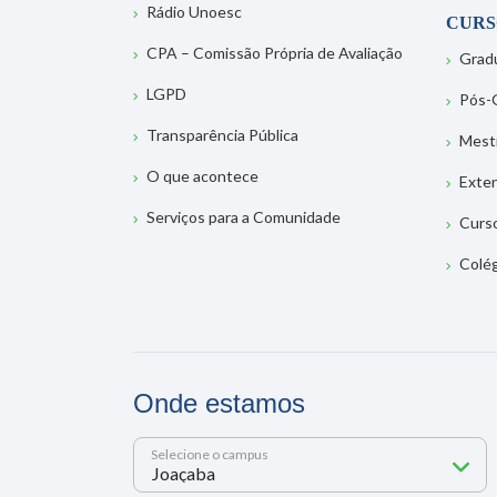
Rádio Unoesc
CURS
CPA – Comissão Própria de Avaliação
Grad
LGPD
Pós-
Transparência Pública
Mest
O que acontece
Exte
Serviços para a Comunidade
Curs
Colé
Onde estamos
Selecione o campus