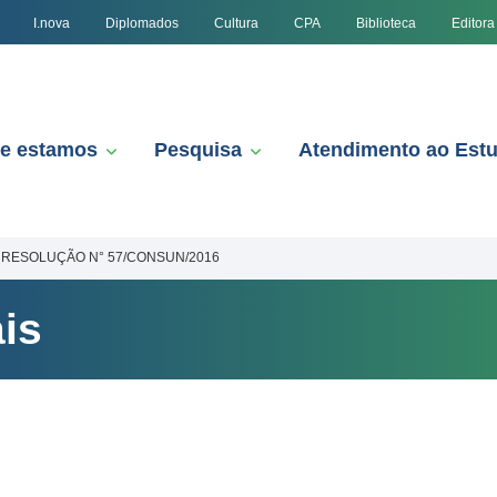
I.nova
Diplomados
Cultura
CPA
Biblioteca
Editora
e estamos
Pesquisa
Atendimento ao Est
RESOLUÇÃO N° 57/CONSUN/2016
is